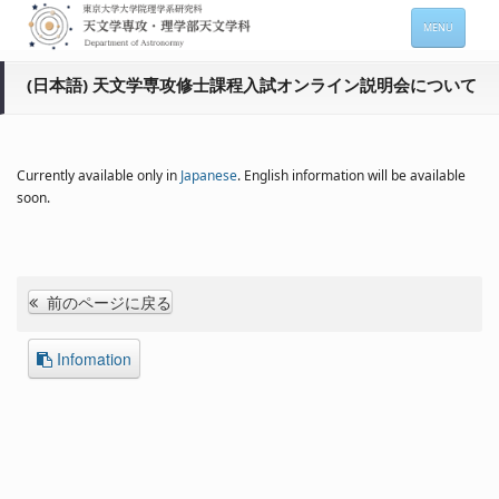
MENU
HOME
(日本語) 天文学専攻修士課程入試オンライン説明会について
About
Members
Currently available only in
Japanese
. English information will be available
soon.
Admission
For Students
Seminars
前のページに戻る
Contacts
Infomation
サイトマップ
English