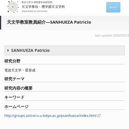
MENU
ホーム
天文学教室教員紹介―SANHUEZA Patricio
天文学専攻の案内
last-update:2026/03/23
専攻メンバー情報
SANHUEZA Patricio
入進学希望の方
研究分野
在学生向け情報
電波天文学・星形成
セミナー情報 (本郷)
研究テーマ
お問い合わせ
研究内容の概要
キーワード
Sitemap
Japanese
ホームページ
http://groups.astron.s.u-tokyo.ac.jp/psanhueza/index.html