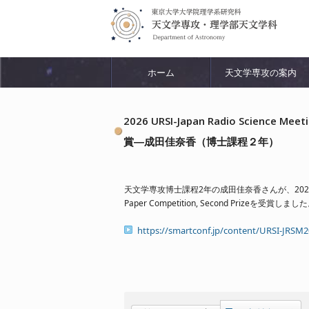
ホーム
天文学専攻の案内
2026 URSI-Japan Radio Science Me
賞―成田佳奈香（博士課程２年）
天文学専攻博士課程2年の成田佳奈香さんが、2026 URSI-Japa
Paper Competition, Second Prizeを受賞しまし
https://smartconf.jp/content/URSI-JRSM