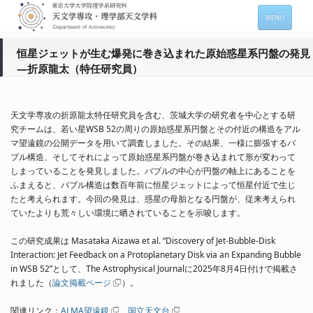
MENU
ホーム
恒星ジェットが生む爆発に巻き込まれた原始惑星系円盤の発見
―折原龍太（特任研究員）
天文学専攻の案内
専攻メンバー情報
天文学専攻の折原龍太特任研究員を含む、茨城大学の研究者を中心とする研
入進学希望の方
究チームは、若い星WSB 52の周りの原始惑星系円盤とその付近の構造をアル
マ望遠鏡の公開データを用いて調査しました。その結果、一様に膨張するバ
在学生向け情報
ブル構造、そしてそれによって原始惑星系円盤が巻き込まれて形が変わって
しまっていることを発見しました。バブルの中心が円盤の軸上にあることを
セミナー情報 (本郷)
ふまえると、バブル構造は数百年前に恒星ジェットによって恒星付近で生じ
たと考えられます。今回の発見は、惑星の母胎となる円盤が、従来考えられ
お問い合わせ
ていたよりも荒々しい環境に晒されていることを示唆します。
この研究成果は Masataka Aizawa et al. “Discovery of Jet-Bubble-Disk
Sitemap
Japanese
Interaction: Jet Feedback on a Protoplanetary Disk via an Expanding Bubble
in WSB 52”として、The Astrophysical Journalに2025年8月4日付けで掲載さ
れました（
論文掲載ページ
）。
関連リンク：
ALMA望遠鏡
、
国立天文台