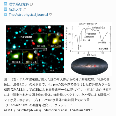
理学系研究科
新潟大学
The Astrophysical Journal
図：（左）アルマ望遠鏡が捉えた謎の氷天体からの分子輝線放射。背景の画
像は、波長1.2 µmの光を青で、4.5 µmの光を赤で色付けした赤外線カラー合
成図 [2MASSおよびWISEによる赤外線データに基づく]。（右上）あかり衛星
により観測された左図上側の天体の赤外線スペクトル。氷や塵による吸収バ
ンドが見られます。（右下）2つの氷天体の銀河面上での位置
（ESA/Gaia/DPACの画像を改変）。クレジット：
ALMA（ESO/NAOJ/NRAO）, Shimonishi et al. , ESA/Gaia/DPAC