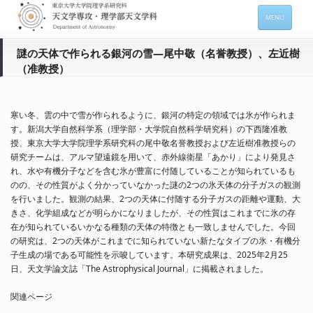
MENU
ホーム
謎の天体で作られる銀河の雪―尾中敬（名誉教授）、左近樹
（准教授）
天文学専攻の案内
専攻メンバー情報
寒い冬、雲の中で雪が作られるように、銀河の特定の領域では氷が作られま
入進学希望の方
す。新潟大学自然科学系（理学部・大学院自然科学研究科）の下西隆准教
授、東京大学大学院理学系研究科の尾中敬名誉教授および左近樹准教授らの
在学生向け情報
研究チームは、アルマ望遠鏡を用いて、赤外線衛星「あかり」により発見さ
れ、水や有機分子などを含む氷が豊富に付随していることが知られているも
セミナー情報 (本郷)
のの、その性質がよく分かっていなかった謎の2つの氷天体の分子ガスの観測
を行いました。観測の結果、2つの天体に付随する分子ガスの距離や運動、大
お問い合わせ
きさ、化学組成などが明らかになりましたが、その性質はこれまでに氷の存
在が知られているいかなる種類の天体の特徴とも一致しませんでした。今回
の研究は、2つの天体がこれまでに知られていない新たなタイプの氷・有機分
Sitemap
Japanese
子生成の場である可能性を示唆しています。本研究成果は、2025年2月25
日、天文学論文誌「The Astrophysical Journal」に掲載されました。
関連ページ