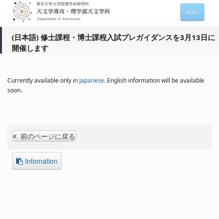
MENU
HOME
(日本語) 修士課程・博士課程入試プレガイダンスを3月13日に
開催します
About
Members
Currently available only in
Japanese
. English information will be available
Admission
soon.
For Students
Seminars
前のページに戻る
Contacts
Infomation
サイトマップ
English