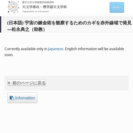
MENU
HOME
(日本語) 宇宙の錬金術を観察するためのカギを赤外線域で発見
―松永典之（助教）
About
Members
Currently available only in
Japanese
. English information will be available
Admission
soon.
For Students
Seminars
前のページに戻る
Contacts
Infomation
サイトマップ
English