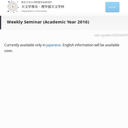
MENU
HOME
Weekly Seminar (Academic Year 2016)
About
last-update:2025/02/07
Members
Currently available only in
Japanese
. English information will be available
soon.
Admission
For Students
Seminars
Contacts
サイトマップ
English