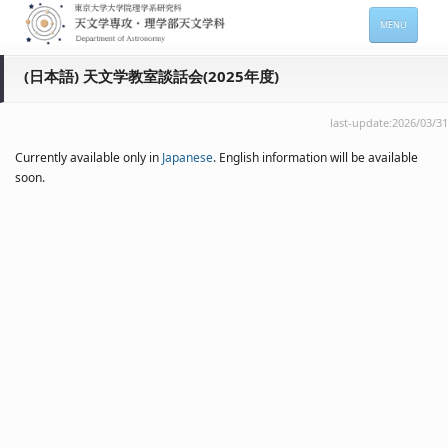
MENU
HOME
(日本語) 天文学教室談話会(2025年度)
About
last-update:2026/03/31
Members
Currently available only in
Japanese
. English information will be available
soon.
Admission
For Students
Seminars
Contacts
サイトマップ
English