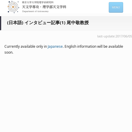
MENU
HOME
(日本語) インタビュー記事(1) 尾中敬教授
About
last-update:2017/06/05
Members
Currently available only in
Japanese
. English information will be available
soon.
Admission
For Students
Seminars
Contacts
サイトマップ
English