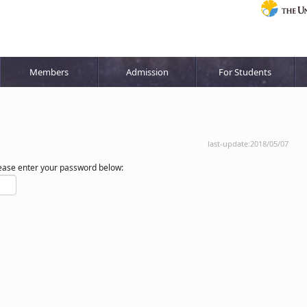
Members
Admission
For Students
last-update:2018/05/07
please enter your password below: