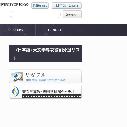
日本語
English
Sitemap
Seminars
Contacts
(日本語) 天文学専攻役割分担リス
ト