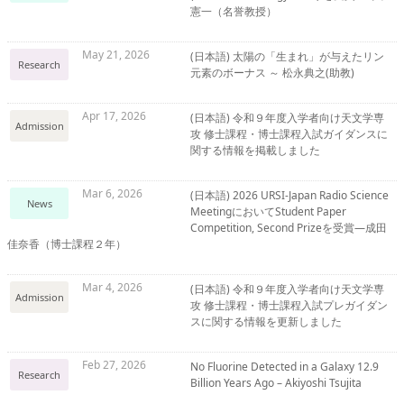
憲一（名誉教授）
May 21, 2026
(日本語) 太陽の「生まれ」が与えたリン
Research
元素のボーナス ～ 松永典之(助教)
Apr 17, 2026
(日本語) 令和９年度入学者向け天文学専
Admission
攻 修士課程・博士課程入試ガイダンスに
関する情報を掲載しました
Mar 6, 2026
(日本語) 2026 URSI-Japan Radio Science
News
MeetingにおいてStudent Paper
Competition, Second Prizeを受賞―成田
佳奈香（博士課程２年）
Mar 4, 2026
(日本語) 令和９年度入学者向け天文学専
Admission
攻 修士課程・博士課程入試プレガイダン
スに関する情報を更新しました
Feb 27, 2026
No Fluorine Detected in a Galaxy 12.9
Research
Billion Years Ago – Akiyoshi Tsujita