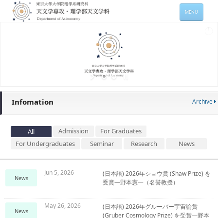
MENU
HOME
About
Members
Admission
Infomation
Archive
For Students
Seminars
Admission
For Graduates
All
For Undergraduates
Seminar
Research
News
Contacts
サイトマップ
English
Jun 5, 2026
(日本語) 2026年ショウ賞 (Shaw Prize) を
News
受賞―野本憲一（名誉教授）
May 26, 2026
(日本語) 2026年グルーバー宇宙論賞
News
(Gruber Cosmology Prize) を受賞―野本