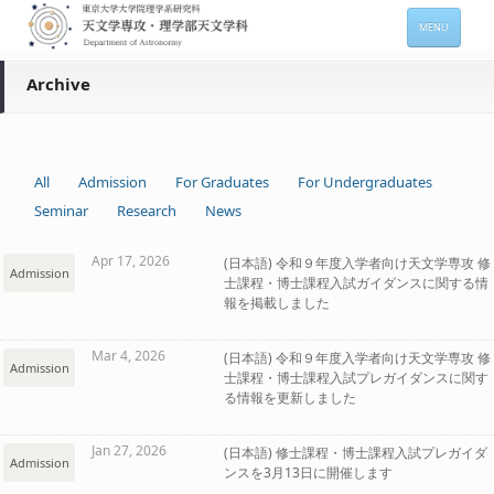
MENU
HOME
Archive
About
Members
All
Admission
For Graduates
For Undergraduates
Admission
Seminar
Research
News
For Students
Apr 17, 2026
(日本語) 令和９年度入学者向け天文学専攻 修
Admission
士課程・博士課程入試ガイダンスに関する情
Seminars
報を掲載しました
Contacts
Mar 4, 2026
(日本語) 令和９年度入学者向け天文学専攻 修
Admission
士課程・博士課程入試プレガイダンスに関す
サイトマップ
English
る情報を更新しました
Jan 27, 2026
(日本語) 修士課程・博士課程入試プレガイダ
Admission
ンスを3月13日に開催します