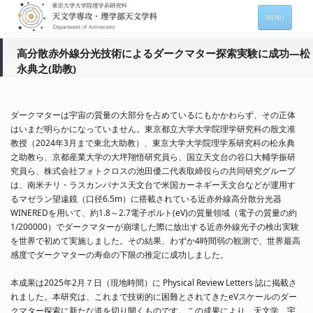
MENU
ホーム
高分散赤外線分光技術によるダークマター探索実験に成功―松
永典之(助教)
天文学専攻の案内
専攻メンバー情報
ダークマターは宇宙の質量の大部分を占めているにもかかわらず、その正体
入進学希望の方
はいまだ明らかになっていません。東京都立大学大学院理学研究科の殷文准
教授（2024年3月まで東北大助教）、東京大学大学院理学系研究科の松永典
在学生向け情報
之助教ら、京都産業大学の大坪翔悟研究員ら、国立天文台の谷口大輔学振研
究員ら、株式会社フォトクロスの池田優二代表取締役らの共同研究グループ
セミナー情報 (本郷)
は、南米チリ・ラスカンパナス天文台で米国カーネギー天文台などが運用す
るマゼラン望遠鏡（口径6.5m）に搭載されている近赤外線高分散分光器
お問い合わせ
WINEREDを用いて、約1.8～2.7電子ボルト(eV)の質量領域（電子の質量の約
1/200000）でダークマターが崩壊した際に放出する近赤外線光子の検出実験
を世界で初めて実施しました。その結果、わずか4時間弱の観測で、世界最高
Sitemap
Japanese
感度でダークマターの寿命の下限の推定に成功しました。
本成果は2025年2月７日（現地時間）に Physical Review Letters 誌に掲載さ
れました。本研究は、これまで技術的に困難とされてきたeVスケールのダー
クマター探索に新たな道を切り開くものです。この成果により、天文学、宇