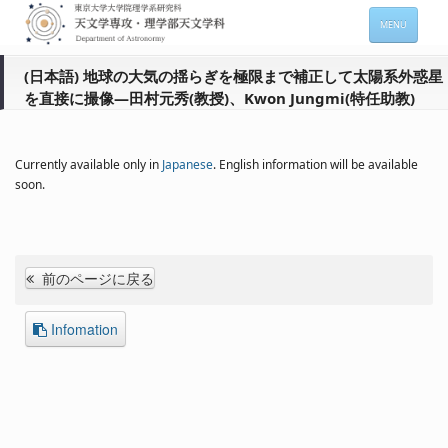
MENU
HOME
(日本語) 地球の大気の揺らぎを極限まで補正して太陽系外惑星
を直接に撮像―田村元秀(教授)、Kwon Jungmi(特任助教)
About
Members
Currently available only in
Japanese
. English information will be available
Admission
soon.
For Students
Seminars
前のページに戻る
Contacts
Infomation
サイトマップ
English