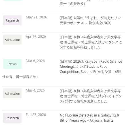
憲一（名誉教授）
May 21, 2026
(日本語) 太陽の「生まれ」が与えたリン
Research
元素のボーナス ～ 松永典之(助教)
Apr 17, 2026
(日本語) 令和９年度入学者向け天文学専
Admission
攻 修士課程・博士課程入試ガイダンスに
関する情報を掲載しました
Mar 6, 2026
(日本語) 2026 URSI-Japan Radio Science
News
MeetingにおいてStudent Paper
Competition, Second Prizeを受賞―成田
佳奈香（博士課程２年）
Mar 4, 2026
(日本語) 令和９年度入学者向け天文学専
Admission
攻 修士課程・博士課程入試プレガイダン
スに関する情報を更新しました
Feb 27, 2026
No Fluorine Detected in a Galaxy 12.9
Research
Billion Years Ago – Akiyoshi Tsujita