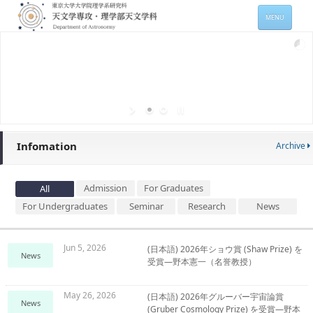
MENU
HOME
About
Members
Admission
Infomation
Archive
For Students
Seminars
Admission
For Graduates
All
For Undergraduates
Seminar
Research
News
Contacts
サイトマップ
English
Jun 5, 2026
(日本語) 2026年ショウ賞 (Shaw Prize) を
News
受賞―野本憲一（名誉教授）
May 26, 2026
(日本語) 2026年グルーバー宇宙論賞
News
(Gruber Cosmology Prize) を受賞―野本