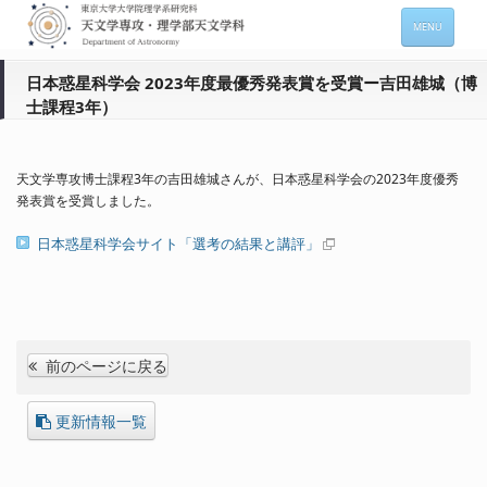
MENU
ホーム
日本惑星科学会 2023年度最優秀発表賞を受賞ー吉田雄城（博
士課程3年）
天文学専攻の案内
専攻メンバー情報
天文学専攻博士課程3年の吉田雄城さんが、日本惑星科学会の2023年度優秀
入進学希望の方
発表賞を受賞しました。
日本惑星科学会サイト「選考の結果と講評」
在学生向け情報
セミナー情報 (本郷)
お問い合わせ
前のページに戻る
Sitemap
Japanese
更新情報一覧