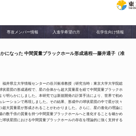
専攻メンバー情報
入進学希望の方
在学生向け情報
かになった 中間質量ブラックホール形成過程―藤井通子（准
、福井県立大学情報センターの谷川衝准教授（研究当時：東京大学大学院総
球状星団の形成過程で、星の合体から超大質量星を経て中間質量ブラックホ
より明らかにしました。本研究では新規開発の計算手法により、世界で初め
ュレーションで再現しました。その結果、形成中の球状星団の中で星が次々
つ超大質量星が形成されることがわかりました。さらに、星の進化の理論に
陽の数千倍の質量を持つ中間質量ブラックホールへと進化することを確かめ
た球状星団における中間質量ブラックホールの存在を理論的に強く支持する