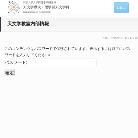
MENU
ホーム
天文学教室内部情報
天文学専攻の案内
last-update:2016/12/16
専攻メンバー情報
このコンテンツはパスワードで保護されています。表示するには以下にパス
ワードを入力してください:
入進学希望の方
パスワード:
在学生向け情報
セミナー情報 (本郷)
お問い合わせ
Sitemap
Japanese