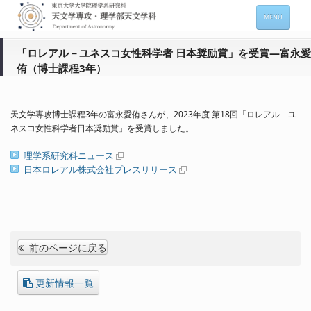
MENU
ホーム
「ロレアル－ユネスコ女性科学者 日本奨励賞」を受賞―富永愛
侑（博士課程3年）
天文学専攻の案内
専攻メンバー情報
天文学専攻博士課程3年の富永愛侑さんが、2023年度 第18回「ロレアル－ユ
入進学希望の方
ネスコ女性科学者日本奨励賞」を受賞しました。
理学系研究科ニュース
在学生向け情報
日本ロレアル株式会社プレスリリース
セミナー情報 (本郷)
お問い合わせ
Sitemap
Japanese
前のページに戻る
更新情報一覧