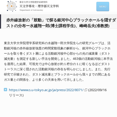
MENU
ホーム
赤外線放射の「鼓動」で探る銀河中心ブラックホールを隠すダ
ストの分布ー水越翔一郎(博士課程学生)、峰崎岳夫(准教授)
天文学専攻の案内
専攻メンバー情報
東京大学大学院理学系研究科の水越翔一郎大学院生らの研究グルー
プは、活
入進学希望の方
動銀河核の赤外線放射強度の時間変動現象の解析から、
銀河中心ブラックホ
ールを取り巻くダスト層による活動銀河核中心
部からの光の減衰量（ダスト
在学生向け情報
減光量）
を測定する新しい手法を開発しました。
463
個の活動銀河核に本
手法
を適用した結果、
可視光では中心放射が約１杼分の１に暗くなるほどダスト
セミナー情報 (本郷)
トーラス
に深く隠された活動銀河核の存在を明らかにしました。また、
先行
研究で示唆された、
ダスト減光量とブラックホールから我々までの間にある
お問い合わせ
ガス量との
関係を、より多くの天体を用いて示しました。
https://www.s.u-tokyo.ac.jp/ja/press/2022/8071/
(2022/09/16
Sitemap
Japanese
リリース)