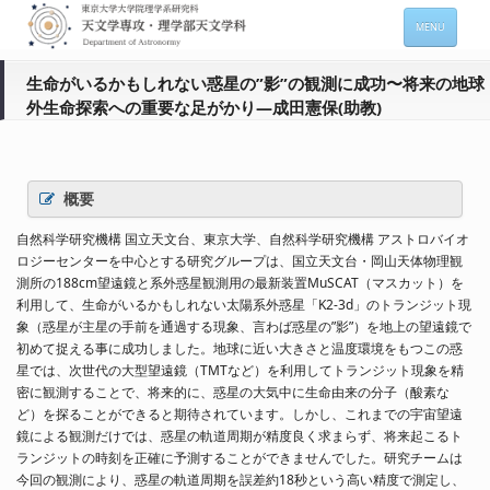
MENU
ホーム
生命がいるかもしれない惑星の”影”の観測に成功〜将来の地球
外生命探索への重要な足がかり―成田憲保(助教)
天文学専攻の案内
専攻メンバー情報
概要
入進学希望の方
自然科学研究機構 国立天文台、東京大学、自然科学研究機構 アストロバイオ
在学生向け情報
ロジーセンターを中心とする研究グループは、国立天文台・岡山天体物理観
測所の188cm望遠鏡と系外惑星観測用の最新装置MuSCAT（マスカット）を
セミナー情報 (本郷)
利用して、生命がいるかもしれない太陽系外惑星「K2-3d」のトランジット現
象（惑星が主星の手前を通過する現象、言わば惑星の”影”）を地上の望遠鏡で
お問い合わせ
初めて捉える事に成功しました。地球に近い大きさと温度環境をもつこの惑
星では、次世代の大型望遠鏡（TMTなど）を利用してトランジット現象を精
Sitemap
Japanese
密に観測することで、将来的に、惑星の大気中に生命由来の分子（酸素な
ど）を探ることができると期待されています。しかし、これまでの宇宙望遠
鏡による観測だけでは、惑星の軌道周期が精度良く求まらず、将来起こるト
ランジットの時刻を正確に予測することができませんでした。研究チームは
今回の観測により、惑星の軌道周期を誤差約18秒という高い精度で測定し、