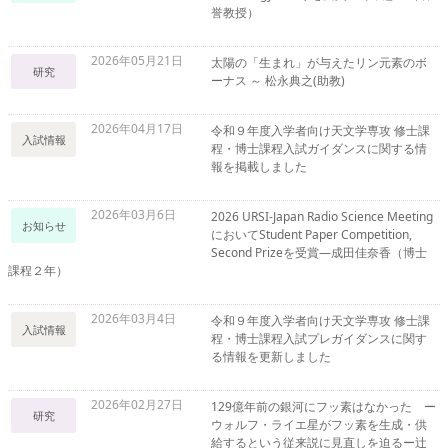
誉教授）
2026年05月21日
太陽の「生まれ」が与えたリン元素のボ
研究
ーナス ～ 松永典之(助教)
2026年04月17日
令和９年度入学者向け天文学専攻 修士課
入試情報
程・博士課程入試ガイダンスに関する情
報を掲載しました
2026年03月6日
2026 URSI-Japan Radio Science Meeting
お知らせ
においてStudent Paper Competition,
Second Prizeを受賞―成田佳奈香（博士
課程２年）
2026年03月4日
令和９年度入学者向け天文学専攻 修士課
入試情報
程・博士課程入試プレガイダンスに関す
る情報を更新しました
2026年02月27日
129億年前の銀河にフッ素はなかった ー
研究
ウォルフ・ライエ星がフッ素を生成・供
給するという従来説に見直しを迫るー辻