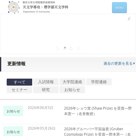
MENU
ホーム
天文学専攻の案内
専攻メンバー情報
入進学希望の方
更新情報
過去の更新を見る
在学生向け情報
セミナー情報 (本郷)
入試情報
大学院連絡
学部連絡
すべて
セミナー
研究
お知らせ
お問い合わせ
Sitemap
Japanese
2026年06月5日
2026年ショウ賞 (Shaw Prize) を受賞―野
お知らせ
本憲一（名誉教授）
2026年05月26日
2026年グルーバー宇宙論賞 (Gruber
お知らせ
Cosmology Prize) を受賞―野本憲一（名