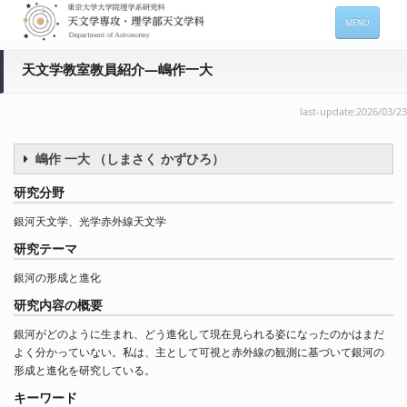
MENU
ホーム
天文学教室教員紹介―嶋作一大
天文学専攻の案内
last-update:2026/03/23
専攻メンバー情報
嶋作 一大 （しまさく かずひろ）
入進学希望の方
研究分野
在学生向け情報
銀河天文学、光学赤外線天文学
セミナー情報 (本郷)
研究テーマ
お問い合わせ
銀河の形成と進化
研究内容の概要
Sitemap
Japanese
銀河がどのように生まれ、どう進化して現在見られる姿になったのかはまだ
よく分かっていない。私は、主として可視と赤外線の観測に基づいて銀河の
形成と進化を研究している。
キーワード