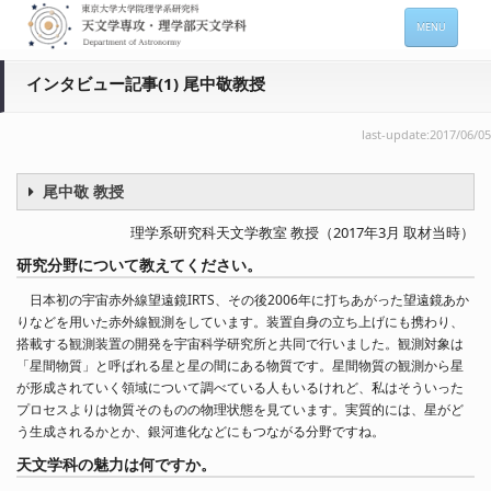
MENU
ホーム
インタビュー記事(1) 尾中敬教授
天文学専攻の案内
last-update:2017/06/05
専攻メンバー情報
尾中敬 教授
入進学希望の方
理学系研究科天文学教室 教授（2017年3月 取材当時）
在学生向け情報
研究分野について教えてください。
セミナー情報 (本郷)
日本初の宇宙赤外線望遠鏡IRTS、その後2006年に打ちあがった望遠鏡あか
りなどを用いた赤外線観測をしています。装置自身の立ち上げにも携わり、
お問い合わせ
搭載する観測装置の開発を宇宙科学研究所と共同で行いました。観測対象は
「星間物質」と呼ばれる星と星の間にある物質です。星間物質の観測から星
Sitemap
Japanese
が形成されていく領域について調べている人もいるけれど、私はそういった
プロセスよりは物質そのものの物理状態を見ています。実質的には、星がど
う生成されるかとか、銀河進化などにもつながる分野ですね。
天文学科の魅力は何ですか。