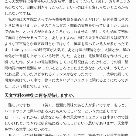
ころ天文学科は各学年6人しかおらず、優しそうだった（笑）。カリキュラム
も少なくて、自由が利きそうだった、というのは今と変わらないところかも
しれないですね。
私の頃は大学院に入ってから指導教員を決めたんだけど、研究分野はその
ときに決まりました。そのころはダスト関係の実験をやっていました。流れ
で始めた、というのが正直なところかもしれません（笑）。やり始めて初め
て面白さが分かるってこと、ありますよね。当時の天文学の流行りは現在の
ような宇宙論とか遠方銀河とかではなく、恒星を調べている人が多かったで
す。Late-type starの研究室が人気で、あとは星の理論とか、太陽とか。星の
進化が一番盛り上がっている時代でした。あとは、電波望遠鏡を作り出した
頃でしたね。ダストの電波観測をしている研究はあったけれど、その頃、星
間物質の赤外観測をやっているところはまだまだ少なかったです。やりたい
なあと思っていたけどやれるチャンスがなかったので・・・、大学に残って
研究を続けていく中で、徐々に大きいプロジェクトに関わるようになってき
た、という感じでしょうか。
天文学科の生徒に何を期待しますか。
難しいですね・・・（笑）。観測に興味のある人が多いですが、もっと、
ハードウェアに興味のある人にも来てほしいな、というのはあります
ね・・・。それから、残念ながら日本の天文学コミュニティは小さいので難
しいけれど、できれば研究職に残ってほしいという思いがあります。天文学
を学べる大学は少ないので。
あとは、ぜひ積極的に海外へいってほしいです。海外のほうが奨学金制度