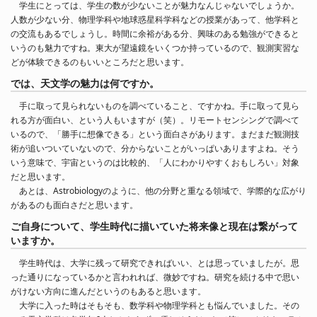
学生にとっては、学生の数が少ないことが魅力なんじゃないでしょうか。
人数が少ない分、物理学科や地球惑星科学科などの授業があって、他学科と
の交流もあるでしょうし。時間に余裕がある分、興味のある勉強ができると
いうのも魅力ですね。東大が望遠鏡をいくつか持っているので、観測実習な
どが体験できるのもいいところだと思います。
では、天文学の魅力は何ですか。
手に取って見られないものを調べていること、ですかね。手に取って見ら
れる方が面白い、という人もいますが（笑）。リモートセンシングで調べて
いるので、「勝手に想像できる」という面白さがあります。まだまだ観測技
術が追いついていないので、分からないことがいっぱいありますよね。そう
いう意味で、宇宙というのは比較的、「人にわかりやすくおもしろい」対象
だと思います。
あとは、Astrobiologyのように、他の分野と重なる領域で、学際的な広がり
があるのも面白さだと思います。
ご自身について、学生時代に描いていた将来像と現在は繋がって
いますか。
学生時代は、大学に残って研究できればいい、とは思っていましたが。思
った通りになっているかと言われれば、微妙ですね。研究を続ける中で思い
がけない方向に進んだというのもあると思います。
大学に入った時はそもそも、数学科や物理学科とも悩んでいました。その