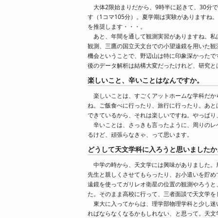
大体2限始まりだから、9時半に起きて、30分
す（1コマ105分）。夏学期は実験がありますね
を推奨します・・・。
あと、年間を通して観測実習がありますね。私
観測、三鷹の国立天文台での小望遠鏡を用いた観
機会ということで、野辺山は特に印象深かったで
後のデータ解析は結構大変だったけれど、研究と
楽しいこと、辛いことはなんですか。
楽しいことは、すごくアットホームな学科だか
ね。ご飯食べに行ったり、旅行に行ったり。あと
できているから、それは楽しいですね。やっぱり
辛いことは、さっきも言ったように、周りのレ
るけど、頑張らなきゃ、って思います。
どうして天文学科に入ろうと思いましたか
中学の時から、天文学には興味がありました。
先生と親しくさせてもらったり、お小遣いを貯め
遠鏡を使ってガリレオ衛星の位置の観測やろうと
た。そのまま高校に行って、三者面談で天文学を
東大に入ってからは、理学部物理学科と少し迷
ればならなくなるかもしれない、と思って。天文