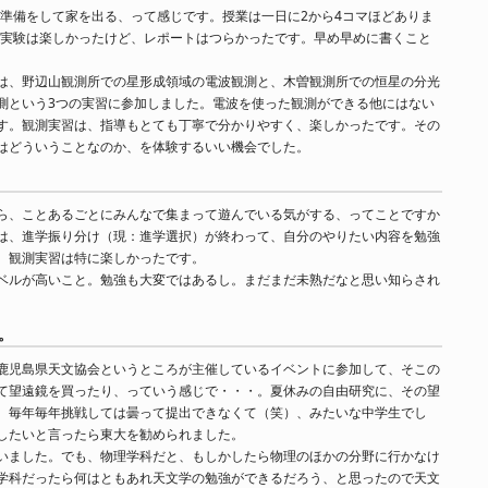
で準備をして家を出る、って感じです。授業は一日に2から4コマほどありま
。実験は楽しかったけど、レポートはつらかったです。早め早めに書くこと
は、野辺山観測所での星形成領域の電波観測と、木曽観測所での恒星の分光
測という3つの実習に参加しました。電波を使った観測ができる他にはない
す。観測実習は、指導もとても丁寧で分かりやすく、楽しかったです。その
はどういうことなのか、を体験するいい機会でした。
ら、ことあるごとにみんなで集まって遊んでいる気がする、ってことですか
は、進学振り分け（現：進学選択）が終わって、自分のやりたい内容を勉強
、観測実習は特に楽しかったです。
ベルが高いこと。勉強も大変ではあるし。まだまだ未熟だなと思い知らされ
。
鹿児島県天文協会というところが主催しているイベントに参加して、そこの
て望遠鏡を買ったり、っていう感じで・・・。夏休みの自由研究に、その望
、毎年毎年挑戦しては曇って提出できなくて（笑）、みたいな中学生でし
したいと言ったら東大を勧められました。
いました。でも、物理学科だと、もしかしたら物理のほかの分野に行かなけ
学科だったら何はともあれ天文学の勉強ができるだろう、と思ったので天文