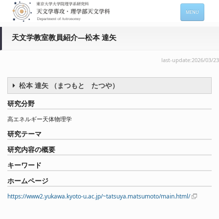
MENU
ホーム
天文学教室教員紹介―松本 達矢
天文学専攻の案内
last-update:2026/03/23
専攻メンバー情報
松本 達矢 （まつもと たつや）
入進学希望の方
研究分野
在学生向け情報
高エネルギー天体物理学
セミナー情報 (本郷)
研究テーマ
お問い合わせ
研究内容の概要
キーワード
Sitemap
Japanese
ホームページ
https://www2.yukawa.kyoto-u.ac.jp/~tatsuya.matsumoto/main.html/